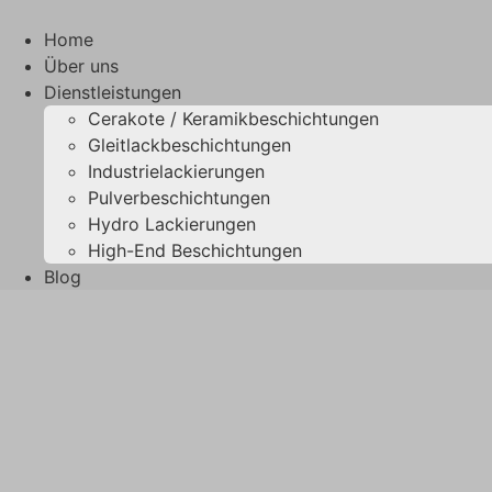
Zum
Inhalt
Home
springen
Über uns
Dienstleistungen
Cerakote / Keramikbeschichtungen
Gleitlackbeschichtungen
Industrielackierungen
Pulverbeschichtungen
Hydro Lackierungen
High-End Beschichtungen
Blog