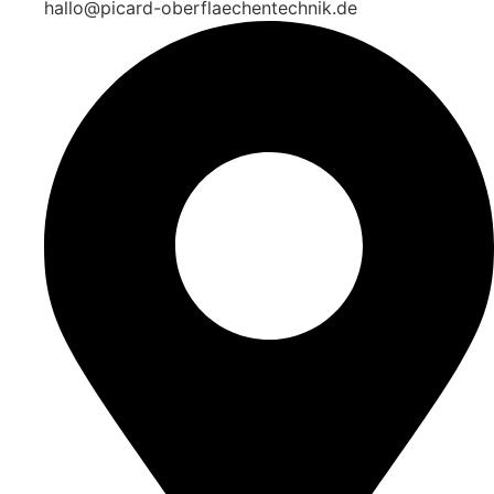
hallo@picard-oberflaechentechnik.de