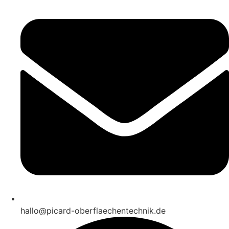
hallo@picard-oberflaechentechnik.de