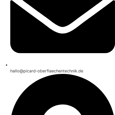
hallo@picard-oberflaechentechnik.de